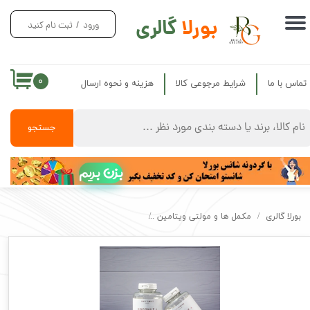
بورلا
گالری
ورود
/
ثبت نام کنید
حساب کاربری من
تغییر گذر واژه
۰
تماس با ما
شرایط مرجوعی کالا
هزینه و نحوه ارسال
سفارشات
خروج از حساب کاربری
جستجو
بزن بریم
بورلا گالری
مکمل ها و مولتی ویتامین
کپسول کوکونات کلاژن مای ویتامینز اصل انگلیس gen My Vitamin