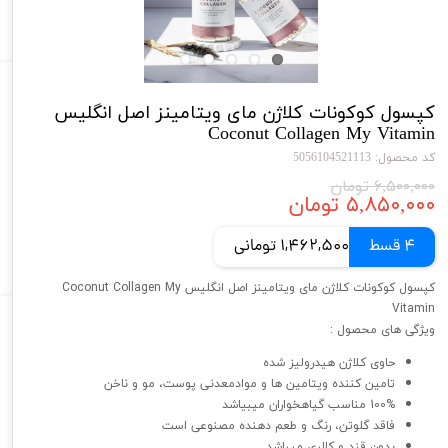
کپسول کوکونات کلاژن مای ویتامینز اصل انگلیس
Coconut Collagen My Vitamin
کد محصول: 5056104521113
۶,۵۰۰,۰۰۰ تومان
۵,۸۵۰,۰۰۰ تومان
4 قسط
1,462,500 تومانی
کپسول کوکونات کلاژن مای ویتامینز اصل انگلیس Coconut Collagen My
Vitamin
ویژگی های محصول :
حاوی کلاژن هیدرولیز شده
تامین کننده ویتامین ها و موادمعدنی پوست، مو و ناخن
100% مناسب گیاهخواران میبیاشد
فاقد گلوتن، رنگ و طعم دهنده مصنوعی است
بدون قند و کالری میباشد