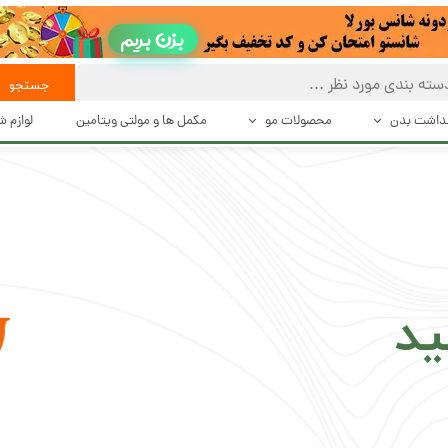
بزن بریم
جستجو
هداشت بدن
محصولات مو
مکمل ها و مولتی ویتامین
لوازم 
 تعریق
بهداشت و مراقبت از مو
حالت د
بت بدن
حالت دهنده های مو
دستگاه 
شت بدن
محصولات درمانی و تقویت کننده مو
اصلاح
اکسسوری مو
ید