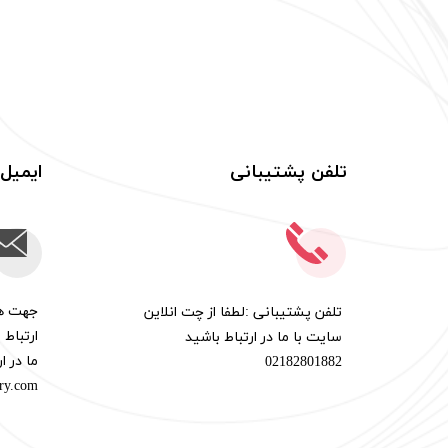
تلفن پشتیبانی
ایمیل
​جهت هر
​​تلفن پشتیبانی :لطفا از چت انلاین
ارتباط 
سایت با ما در ارتباط باشید
ما در ا
02182801882
ery.com