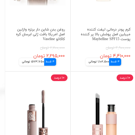
کرم پودر درمانی لیفت کننده
روغن بدن شاین دار برنزه وازلین
میبلین اصل پوشش بالا پر کننده
اصل امریکا بافت ژلی ابرسان کره
پوست Maybelline SPF15
کاکائو Vaseline
۴,۹۰۰,۰۰۰ تومان
۲,۷۰۰,۰۰۰ تومان
۴,۴۱۰,۰۰۰ تومان
۲,۲۹۵,۰۰۰ تومان
4 قسط
1,102,500 تومانی
4 قسط
573,750 تومانی
۱۰ درصد
۱۰ درصد