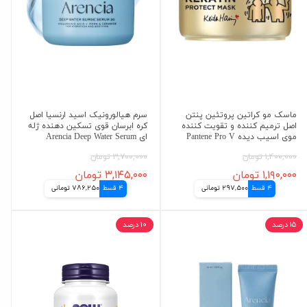
ماسک مو کراتین پروتئین پنتن
سرم هیالورونیک اسید ارنسیا اصل
اصل ترمیم کننده و تقویت کننده
کره ابرسان قوی تسکین دهنده ژله
موی اسیب دیده Pantene Pro V
ای Arencia Deep Water Serum
۱,۴۰۰,۰۰۰ تومان
۳,۷۰۰,۰۰۰ تومان
۱,۱۹۰,۰۰۰ تومان
۳,۱۴۵,۰۰۰ تومان
4 قسط
297,500 تومانی
4 قسط
786,250 تومانی
۱۵ درصد
۱۰ درصد