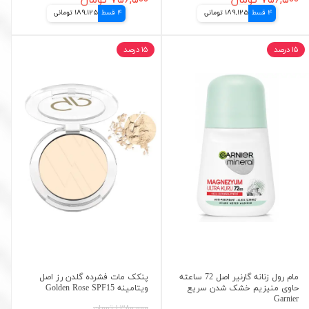
4 قسط
189,125 تومانی
4 قسط
189,125 تومانی
۱۵ درصد
۱۵ درصد
مام رول زنانه گارنیر اصل 72 ساعته
پنکک مات فشرده گلدن رز اصل
حاوی منیزیم خشک شدن سریع
ویتامینه Golden Rose SPF15
Garnier
۱,۳۸۰,۰۰۰ تومان