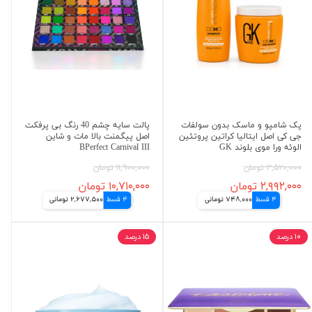
پک شامپو و ماسک بدون سولفات
پالت سایه چشم 40 رنگ بی پرفکت
جی کی اصل ایتالیا کراتین پروتئین
اصل پیگمنت بالا مات و شاین
الوئه ورا موی بلوند GK
BPerfect Carnival III
۳,۵۲۰,۰۰۰ تومان
۱۱,۹۰۰,۰۰۰ تومان
۲,۹۹۲,۰۰۰ تومان
۱۰,۷۱۰,۰۰۰ تومان
4 قسط
748,000 تومانی
4 قسط
2,677,500 تومانی
۱۰ درصد
۱۵ درصد