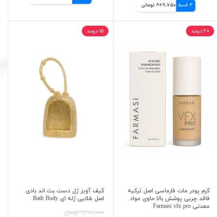
4 قسط
828,750 تومانی
۲۰ درصد
۱۵ درصد
کرم پودر مات فارماسی اصل ترکیه
کیف آویز ژل دست بث اند بادی
فاقد چربی پوشش بالا حاوی مواد
اصل طلایی ژله ای Bath Body
معدنی Farmasi vfx pro
۲,۳۰۰,۰۰۰ تومان