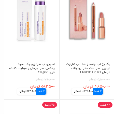
پک رژ لب جامد و خط لب شارلوت
اسپری اب هیالورونیک اسید
تیلبری اصل مات مدل پیلوتاک
یانگمی اصل ابرسان و مرطوب کننده
ابرسان Charlotte Lip Kit
قوی Yangmei
۵,۵۰۰,۰۰۰ تومان
۷۹۰,۰۰۰ تومان
۴,۹۵۰,۰۰۰ تومان
۵۹۲,۵۰۰ تومان
4 قسط
1,237,500 تومانی
4 قسط
148,125 تومانی
۲۰ درصد
۲۵ درصد