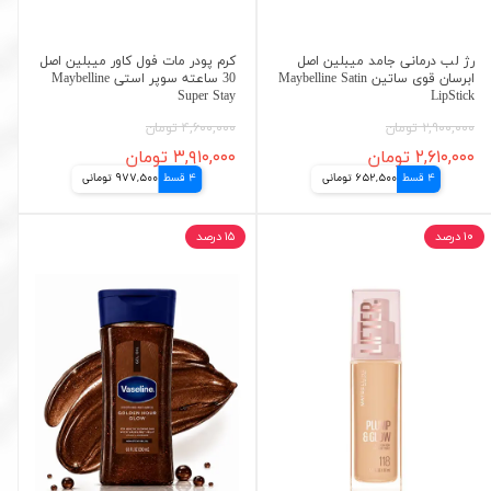
رژ لب درمانی جامد میبلین اصل
کرم پودر مات فول کاور میبلین اصل
ابرسان قوی ساتین Maybelline Satin
30 ساعته سوپر استی Maybelline
Super Stay
LipStick
۲,۹۰۰,۰۰۰ تومان
۴,۶۰۰,۰۰۰ تومان
۲,۶۱۰,۰۰۰ تومان
۳,۹۱۰,۰۰۰ تومان
4 قسط
652,500 تومانی
4 قسط
977,500 تومانی
۱۰ درصد
۱۵ درصد