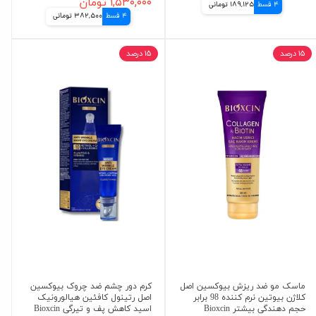
۱,۵۳۰,۰۰۰ تومان
4 قسط
189,125 تومانی
4 قسط
382,500 تومانی
۱۵ درصد
۱۵ درصد
ماسک مو ضد ریزش بیوکسین اصل
کرم دور چشم ضد چروک بیوکسین
کلاژن بیوتین نرم کننده 98 برابر
اصل رتینول کافئین هیالورونیک
حجم دهندگی بیشتر Bioxcin
اسید کاهش پف و تیرگی Bioxcin