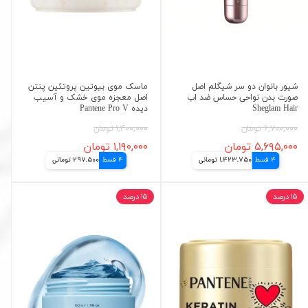
شیور بانوان دو سر شیگلم اصل
ماسک موی بیوتین پروتئین پنتن
صورت بدن نواحی حساس ضد اب
اصل معجزه موی خشک و آسیب
Sheglam Hair
دیده Pantene Pro V
۶,۷۰۰,۰۰۰ تومان
۱,۴۰۰,۰۰۰ تومان
۵,۶۹۵,۰۰۰ تومان
۱,۱۹۰,۰۰۰ تومان
4 قسط
1,423,750 تومانی
4 قسط
297,500 تومانی
۱۵ درصد
۱۵ درصد