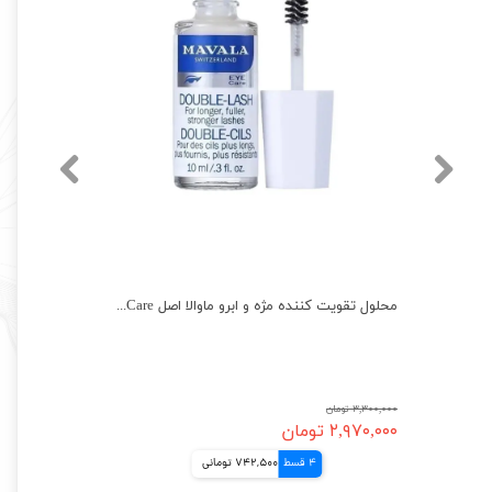
سرم تقویت مژه و ابرو بیواکوا اصل رشد مجدد bioaqua serum eyelash growth
محلول تقویت کننده مژه و ابرو ماوالا اصل Mavala Double-Lash Eye Care
۳,۳۰۰,۰۰۰ تومان
۲,۹۷۰,۰۰۰ تومان
4 قسط
742,500 تومانی