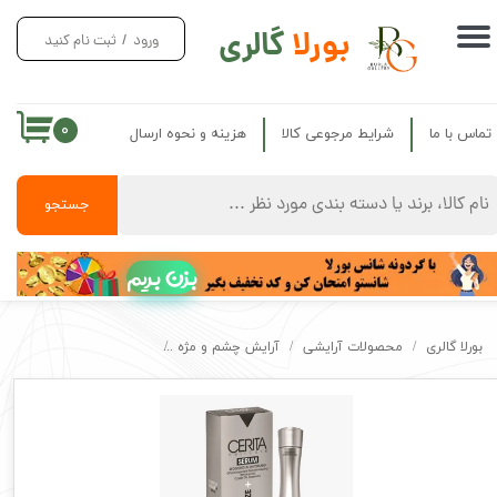
بورلا
گالری
ورود
/
ثبت نام کنید
حساب کاربری من
تغییر گذر واژه
۰
تماس با ما
شرایط مرجوعی کالا
هزینه و نحوه ارسال
سفارشات
خروج از حساب کاربری
جستجو
بزن بریم
بورلا گالری
محصولات آرایشی
آرایش چشم و مژه
سرم احیا کننده و تقویت کننده ابرو سریت