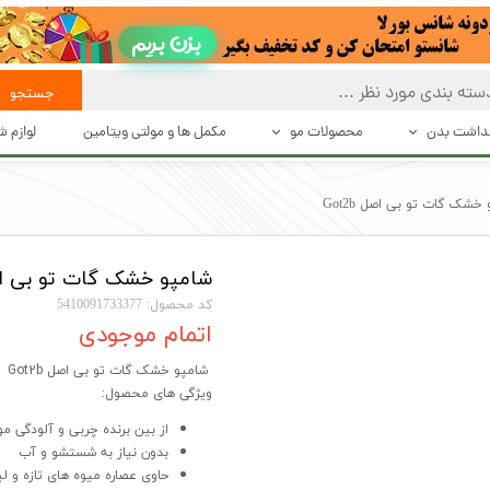
بزن بریم
جستجو
هداشت بدن
محصولات مو
مکمل ها و مولتی ویتامین
لوازم 
 تعریق
بهداشت و مراقبت از مو
حالت د
خشک گات تو بی اصل Got2b
بت بدن
حالت دهنده های مو
دستگاه 
شامپو خشک گات تو بی اصل b
شت بدن
محصولات درمانی و تقویت کننده مو
اصلاح
کد محصول: 5410091733377
اکسسوری مو
اتمام موجودی
شامپو خشک گات تو بی اصل Got2b
ویژگی های محصول:
از بین برنده چربی و آلودگی مو
بدون نیاز به شستشو و آب
حاوی عصاره میوه های تازه و لی