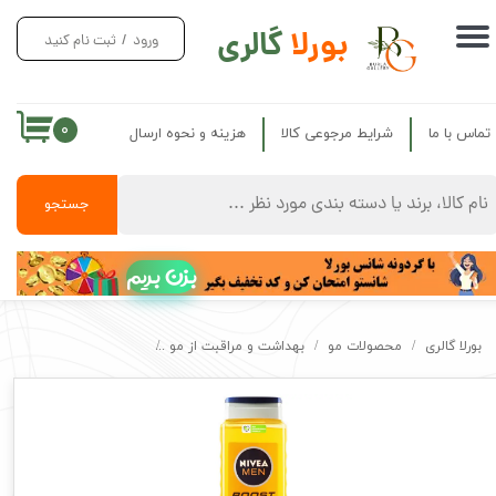
بورلا
گالری
ورود
/
ثبت نام کنید
حساب کاربری من
تغییر گذر واژه
۰
تماس با ما
شرایط مرجوعی کالا
هزینه و نحوه ارسال
سفارشات
خروج از حساب کاربری
جستجو
بزن بریم
بورلا گالری
محصولات مو
بهداشت و مراقبت از مو
شامپو مردانه نیوا اصل بوست سر و بد