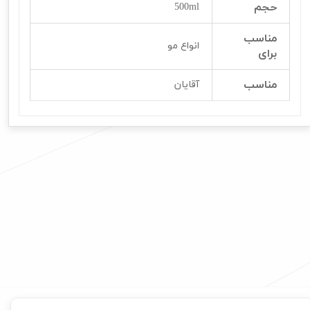
حجم
500ml
مناسب
انواع مو
برای
مناسب
آقایان