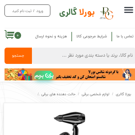
بورلا
گالری
ورود
/
ثبت نام کنید
حساب کاربری من
تغییر گذر واژه
۰
تماس با ما
شرایط مرجوعی کالا
هزینه و نحوه ارسال
سفارشات
خروج از حساب کاربری
جستجو
بزن بریم
بورلا گالری
لوازم شخصی برقی
حالت دهنده های برقی
سشوار حرفه ای بابلیس 2700 وات گارانتی دار و دیفیوزر مدل BYliss 6830