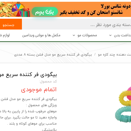
بزن بریم
جستجو
هداشت بدن
محصولات مو
مکمل ها و مولتی ویتامین
لوازم 
 تعریق
بهداشت و مراقبت از مو
حالت د
ت دهنده چند کاره مو
بیگودی فر کننده سریع مو مدل فشن بسته ۸ عددی
بت بدن
حالت دهنده های مو
دستگاه 
بیگودی فر کننده سریع مو مد
شت بدن
محصولات درمانی و تقویت کننده مو
اصلاح
کد محصول:
اکسسوری مو
اتمام موجودی
بیگودی فر کننده سریع مو مدل فشن بسته 
ویژگی های محصول :
موهای مرطوب شده را از پایین به بالا 
واجازه دهید تا مو حالت بگیرد ،برای ح
مناسب برای موهای کوتاه و بلند .
پلاستیکی