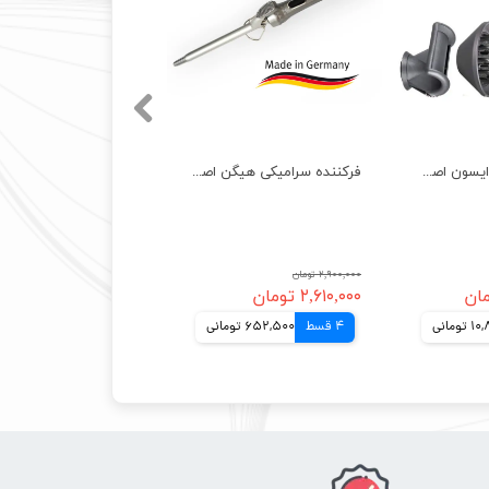
سشوار حرفه ای دایسون اصل مالزی سوپر سونیک 5 سر با گارانتی Dyson
فرکننده سرامیکی هیگن اصل آلمان با 2 سال گارانتی تعویض Heigen 6601
۲,۹۰۰,۰۰۰ تومان
۲,۶۱۰,۰۰۰ تومان
ومانی
4 قسط
652,500 تومانی