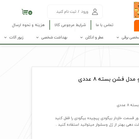
ورود
/
ثبت نام کنید
۰
حساب کاربری من
تماس با ما
شرایط مرجوعی کالا
هزینه و نحوه ارسال
تغییر گذر واژه
شخصی برقی
عطر و ادکلن
بهداشت شخصی
زیور آلات
سفارشات
هنده های برقی
زنانه
محصولات بهداشت دهان و دندان
گردنبند
خروج از حساب کاربری
پاکسازی پوست
مردانه
محصولات بهداشت بانوان
دستبند
ل فشن بسته ۸ عددی
 صورت و بدن
عطر جیبی
محصولات سلامت عمومی
انگشتر
گوشواره
نیم ست
۸ عددی
ست 4 تیکه
دور قسمت خاردار بیگودی پیچیده بیگودی را قفل کنید
الت دهی بهتر از ژل وسشوار میتوانید استفاده کنید .