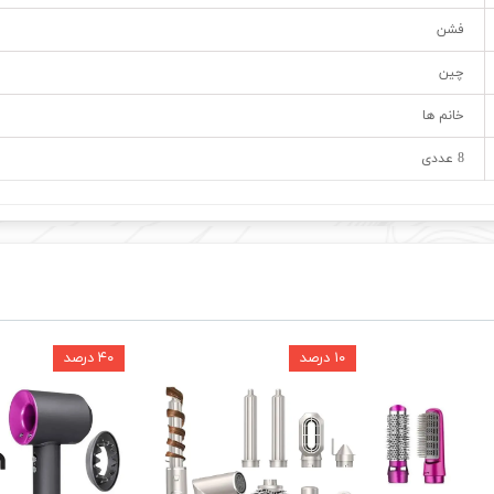
فشن
چین
خانم ها
8 عددی
۱۰ درصد
۴۰ درصد