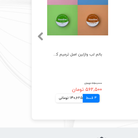
بالم لب وازلین اصل ترمیم کننده قوی و درخشان کننده لب Vaseline Lip Balm
۷۵۰,۰۰۰ تومان
۵۶۲,۵۰۰ تومان
4 قسط
140,625 تومانی