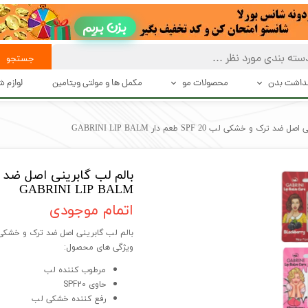
بزن بریم
جستجو
هداشت بدن
محصولات مو
مکمل ها و مولتی ویتامین
لوازم 
 تعریق
بهداشت و مراقبت از مو
حالت د
ترک و خشکی لب SPF 20 طعم دار GABRINI LIP BALM
بت بدن
حالت دهنده های مو
دستگاه 
شت بدن
محصولات درمانی و تقویت کننده مو
اصلاح
GABRINI LIP BALM
اکسسوری مو
اتمام موجودی
بالم لب گابرینی اصل ضد ترک و خشکی لب SPF 20 طعم دار LIP BALM
ویژگی های محصول:
مرطوب کننده لب
حاوی SPF20
رفع کننده خشکی لب