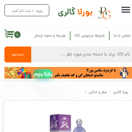
بورلا
گالری
ورود
/
ثبت نام کنید
حساب کاربری من
تغییر گذر واژه
۰
تماس با ما
شرایط مرجوعی کالا
هزینه و نحوه ارسال
سفارشات
خروج از حساب کاربری
جستجو
بزن بریم
بورلا گالری
عطر و ادکلن
عطر زنانه هالووین بنفش جسوس دل پوزو Halloween Jesus Del Pozo