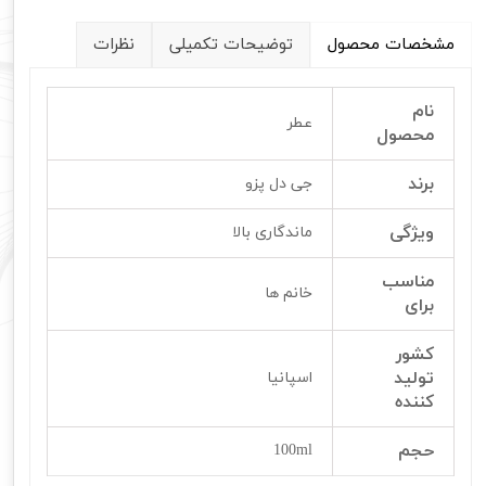
مشخصات محصول
توضیحات تکمیلی
نظرات
نام
عطر
محصول
برند
جی دل پزو
ویژگی
ماندگاری بالا
مناسب
خانم ها
برای
کشور
تولید
اسپانیا
کننده
حجم
100ml