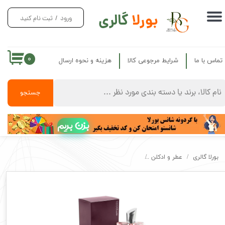
بورلا
گالری
ورود
/
ثبت نام کنید
حساب کاربری من
تغییر گذر واژه
۰
تماس با ما
شرایط مرجوعی کالا
هزینه و نحوه ارسال
سفارشات
خروج از حساب کاربری
جستجو
بزن بریم
بورلا گالری
عطر و ادکلن
عطر زنانه کلوين کلاين ایفوریا فراگرنس ورد اصل Fragrance Euphoria