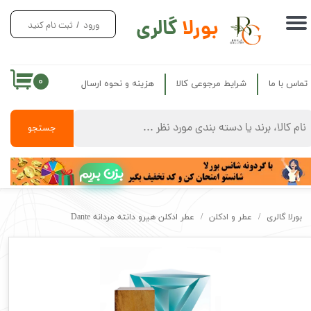
بورلا
گالری
ورود
/
ثبت نام کنید
حساب کاربری من
تغییر گذر واژه
۰
تماس با ما
شرایط مرجوعی کالا
هزینه و نحوه ارسال
سفارشات
خروج از حساب کاربری
جستجو
بزن بریم
بورلا گالری
عطر و ادکلن
عطر ادکلن هیرو دانته مردانه Dante