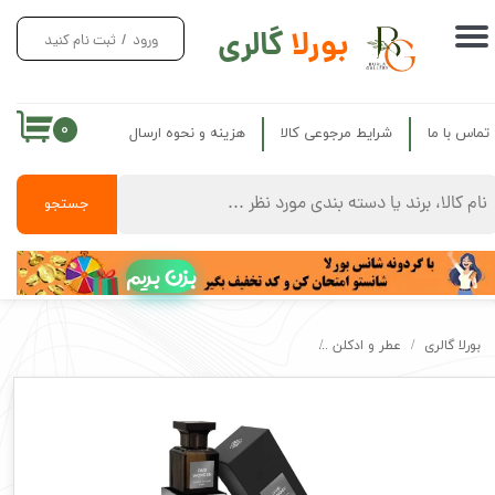
بورلا
گالری
ورود
/
ثبت نام کنید
حساب کاربری من
تغییر گذر واژه
۰
تماس با ما
شرایط مرجوعی کالا
هزینه و نحوه ارسال
سفارشات
خروج از حساب کاربری
جستجو
بزن بریم
بورلا گالری
عطر و ادکلن
عطر ادکلن تام فورد فراگرنس ورد اصل عودواندر Fragrance World