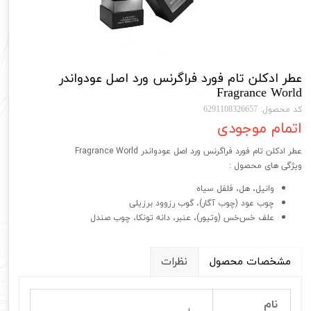
عطر ادکلن تام فورد فراگرنس ورد اصل عودواندر
Fragrance World
کد محصول: 6291108326657
اتمام موجودی
عطر ادکلن تام فورد فراگرنس ورد اصل عودواندر Fragrance World
ویژگی های محصول :
وانیل، هل، فلفل سیاه
چوب عود (چوب آگار)، گوب رزوود برزیلی
علف خس‌خس (وتیور)، عنبر، دانه تونکا، چوب صندل
مشخصات محصول
نظرات
نام