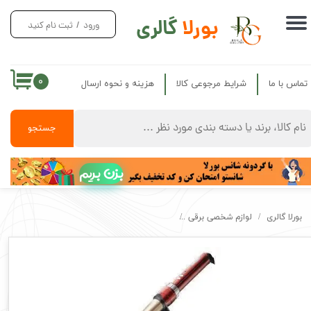
بورلا
گالری
ورود
/
ثبت نام کنید
حساب کاربری من
تغییر گذر واژه
۰
تماس با ما
شرایط مرجوعی کالا
هزینه و نحوه ارسال
سفارشات
خروج از حساب کاربری
جستجو
بزن بریم
بورلا گالری
لوازم شخصی برقی
فرکننده مو مخروطی بابیلیس مدل BaByliss Paris C20E