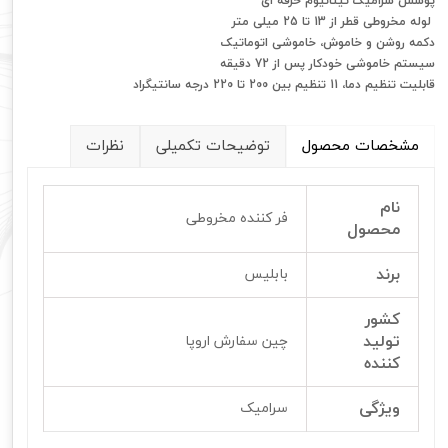
پوشش سرامیک تیتانیوم حرفه ای
لوله مخروطی قطر از 13 تا 25 میلی متر
دکمه روشن و خاموش، خاموشی اتوماتیک
سیستم خاموشی خودکار پس از 72 دقیقه
قابلیت تنظیم دما، 11 تنظیم بین 200 تا 220 درجه سانتیگراد
مشخصات محصول
توضیحات تکمیلی
نظرات
نام
فر کننده مخروطی
محصول
برند
بابلیس
کشور
تولید
چین سفارش اروپا
کننده
ویژگی
سرامیک