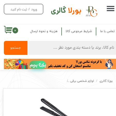
بورلا
گالری
ورود
/
ثبت نام کنید
حساب کاربری من
تغییر گذر واژه
۰
تماس با ما
شرایط مرجوعی کالا
هزینه و نحوه ارسال
سفارشات
خروج از حساب کاربری
جستجو
بزن بریم
بورلا گالری
لوازم شخصی برقی
اتو مو نانو سرامیک 5733N پرومکس Ceramic Technology PROMAX