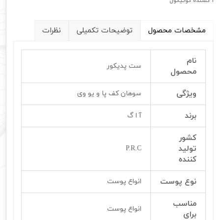
1 کشنده کوتیکول
مشخصات محصول
توضیحات تکمیلی
نظرات
نام
ست پدیکور
محصول
ویژگی
سوهان کف پا و یو وی
برند
آ ا گ
کشور
تولید
P.R.C
کننده
نوع پوست
انواع پوست
مناسب
انواع پوست
برای