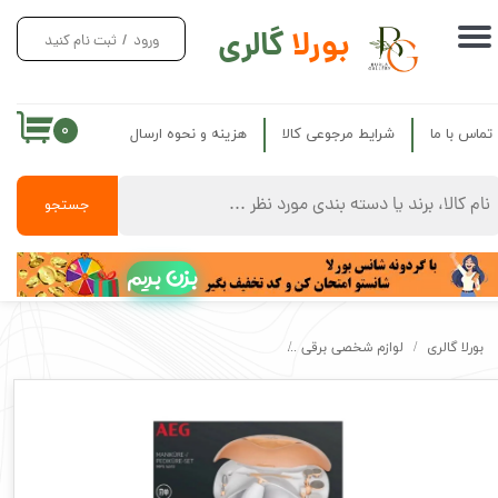
بورلا
گالری
ورود
/
ثبت نام کنید
حساب کاربری من
تغییر گذر واژه
۰
تماس با ما
شرایط مرجوعی کالا
هزینه و نحوه ارسال
سفارشات
خروج از حساب کاربری
جستجو
بزن بریم
بورلا گالری
لوازم شخصی برقی
ست پدیکور و مانیکور آ ا گ مدلAEG Manikure Pedikure Set Model MPS 5693