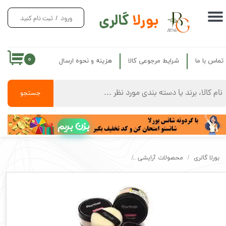
بورلا
گالری
ورود
/
ثبت نام کنید
حساب کاربری من
تغییر گذر واژه
۰
تماس با ما
شرایط مرجوعی کالا
هزینه و نحوه ارسال
سفارشات
خروج از حساب کاربری
جستجو
بزن بریم
بورلا گالری
محصولات آرایشی
رژگونه پودری و پودر فیکس تثبیت کننده فلورمار مدل 