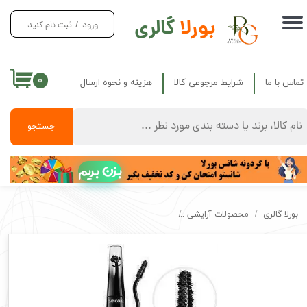
بورلا
گالری
ورود
/
ثبت نام کنید
حساب کاربری من
تغییر گذر واژه
۰
تماس با ما
شرایط مرجوعی کالا
هزینه و نحوه ارسال
سفارشات
خروج از حساب کاربری
جستجو
بزن بریم
بورلا گالری
محصولات آرایشی
ریمل حجم دهنده گرندیوس لانکوم LANCOME GRANDIOSE MASCARA