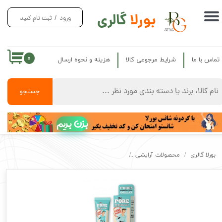
بورلا
گالری
ورود
/
ثبت نام کنید
حساب کاربری من
تغییر گذر واژه
۰
تماس با ما
شرایط مرجوعی کالا
هزینه و نحوه ارسال
سفارشات
خروج از حساب کاربری
جستجو
بزن بریم
بورلا گالری
محصولات آرایشی
پرایمر بنفیت اصل فشنال مخصوص منافذ باز Benefit fessional Primer