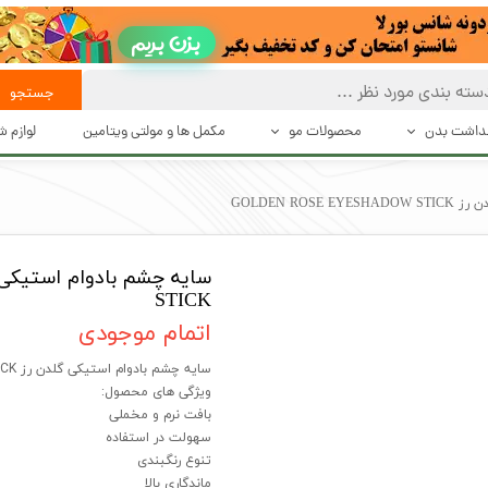
بزن بریم
جستجو
هداشت بدن
محصولات مو
مکمل ها و مولتی ویتامین
لوازم 
 تعریق
بهداشت و مراقبت از مو
حالت د
GOLDEN ROS
بت بدن
حالت دهنده های مو
دستگاه 
شت بدن
محصولات درمانی و تقویت کننده مو
اصلاح
STICK
اکسسوری مو
اتمام موجودی
سایه چشم بادوام استیکی گلدن رز GOLDEN ROSE EYESHADOW STICK
ویژگی های محصول:
بافت نرم و مخملی
سهولت در استفاده
تنوع رنگبندی
ماندگاری بالا