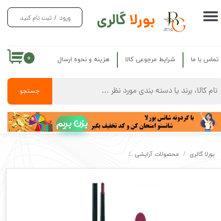
بورلا
گالری
ورود
/
ثبت نام کنید
حساب کاربری من
تغییر گذر واژه
۰
تماس با ما
شرایط مرجوعی کالا
هزینه و نحوه ارسال
سفارشات
خروج از حساب کاربری
جستجو
بزن بریم
بورلا گالری
محصولات آرایشی
رژ لب مدادی پیچی فاقد سرب کژال Kajal long lasting Lipstick