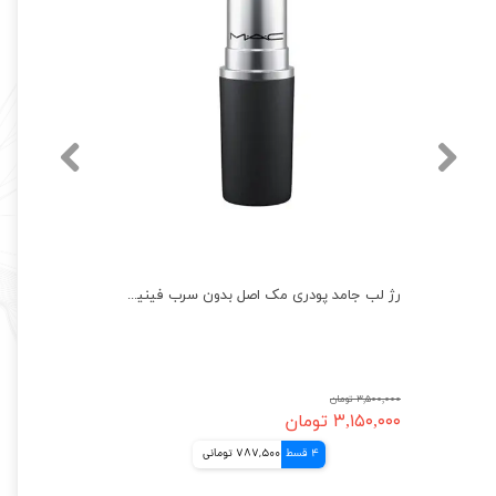
رژ لب جامد پودری مک اصل بدون سرب فینیش مات MAC Powder Lipstick
۳,۵۰۰,۰۰۰ تومان
۳,۱۵۰,۰۰۰ تومان
4 قسط
787,500 تومانی