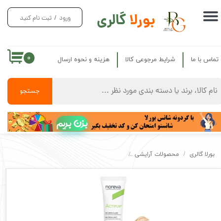
بورلا
گالری
ورود
/
ثبت نام کنید
حساب کاربری من
تغییر گذر واژه
۰
تماس با ما
شرایط مرجوعی کالا
هزینه و نحوه ارسال
سفارشات
خروج از حساب کاربری
جستجو
بزن بریم
بورلا گالری
محصولات آرایشی
کرم پودر ضد جوش اکتی پور نوروا اصل ACTIPURE NOREVA ANTI IMPERFECTION