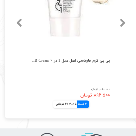
کوشن یانگمی اصل لاو پد قرمز ضد اب حاوی bb و cc کرم پرایمر YANGMEI
بی بی کرم فارماسی اصل مدل 1 در 7 Farmasi BB Cream
۱,۰۵۰,۰۰۰ تومان
۸۹۲,۵۰۰ تومان
4 قسط
223,125 تومانی