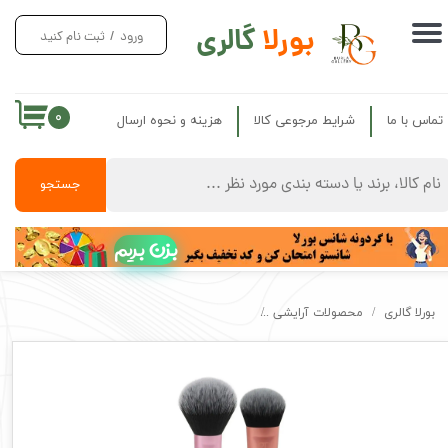
بورلا
گالری
ورود
/
ثبت نام کنید
حساب کاربری من
تغییر گذر واژه
۰
تماس با ما
شرایط مرجوعی کالا
هزینه و نحوه ارسال
سفارشات
خروج از حساب کاربری
جستجو
بزن بریم
بورلا گالری
محصولات آرایشی
ست براش مینی ریل تکنیک اصل کرم پودر و رژگونه l Techniques