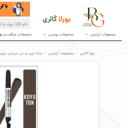
بورلا
گالری
محصولات آرایشی
محصولات پوستی
محصولات مراقبت و ب
آرایش صورت
مراقبت پوست
دئودرانت و ضد
بورلا گالری
محصولات آرایشی
مداد ابرو دو سر میبلین نیویورک ne New York | MYBTBLKLM
آرایش چشم و مژه
پاک کننده های صورت
محصولات مراق
آرایش ابرو
محصولات بهدا
آرایش لب
لوازم آرایش ناخن
ابزار آرایش