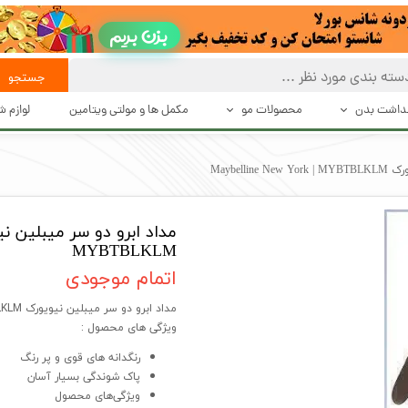
بزن بریم
جستجو
هداشت بدن
محصولات مو
مکمل ها و مولتی ویتامین
لوازم 
 تعریق
بهداشت و مراقبت از مو
حالت د
Maybelli
بت بدن
حالت دهنده های مو
دستگاه 
شت بدن
محصولات درمانی و تقویت کننده مو
اصلاح
MYBTBLKLM
اکسسوری مو
اتمام موجودی
مداد ابرو دو سر میبلین نیویورک Maybelline New York | MYBTBLKLM
ویژگی های محصول :
رنگدانه های قوی و پر رنگ
پاک شوندگی بسیار آسان
ویژگی‌های محصول