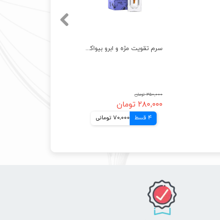
سرم تقویت مژه و ابرو بیواکوا اصل رشد مجدد bioaqua serum eyelash growth
۳۵۰,۰۰۰ تومان
۲۸۰,۰۰۰ تومان
4 قسط
70,000 تومانی