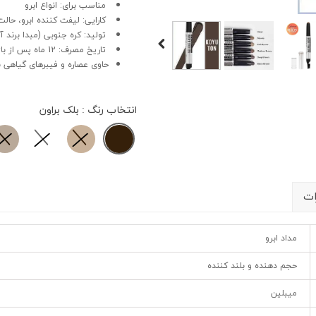
مناسب برای: انواع ابرو
کارایی: لیفت کننده ابرو، حالت 
تولید: کره جنوبی (مبدا برند آ
تاریخ مصرف: 12 ماه پس از باز شدن درب محصول
حاوی عصاره و فیبرهای گیاهی ب
انتخاب رنگ
: بلک براون
ات
مداد ابرو
حجم دهنده و بلند کننده
میبلین