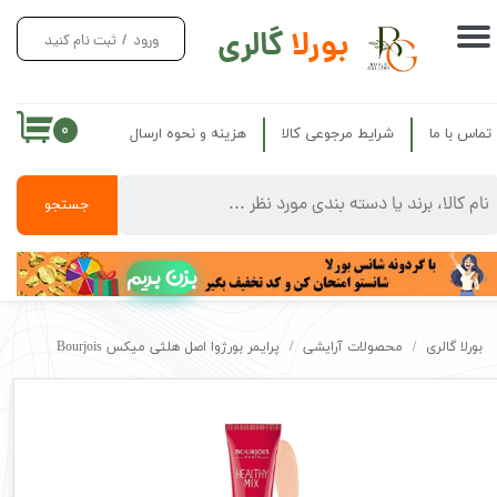
بورلا
گالری
ورود
/
ثبت نام کنید
حساب کاربری من
تغییر گذر واژه
۰
تماس با ما
شرایط مرجوعی کالا
هزینه و نحوه ارسال
سفارشات
خروج از حساب کاربری
جستجو
بزن بریم
بورلا گالری
محصولات آرایشی
پرایمر بورژوا اصل هلثی میکس Bourjois