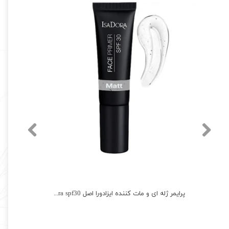
پرایمر ژله ای و مات کننده ایزادورا اصل Isadora spf30