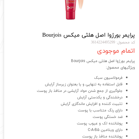
پرایمر بورژوا اصل هلثی میکس Bourjois
کد محصول: 3614224495299
اتمام موجودی
پرایمر بورژوا اصل هلثی میکس Bourjois
ویژگیهای محصول:
فرمولاسیون سبک
قابل استفاده به تنهایی و یا بعنوان زیرساز آرایش
جلوگیری از جمع شدن مواد آرایشی در منافذ باز پوست
درخشندگی و یکدستی آرایش
تثبیت کننده و افزایش ماندگاری آرایش
دارای رنگ متناسب با پوست
ضد خستگی پوست
پوشاننده لک و عیوب پوست
دارای ویتامین C-A-B5
پوشاننده منافذ باز پوست