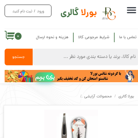
بورلا
گالری
ورود
/
ثبت نام کنید
حساب کاربری من
تغییر گذر واژه
۰
تماس با ما
شرایط مرجوعی کالا
هزینه و نحوه ارسال
سفارشات
خروج از حساب کاربری
جستجو
بزن بریم
بورلا گالری
محصولات آرایشی
موچین ابرو اکسیژن مدل Oxygen eyebrow tweezers ox 201