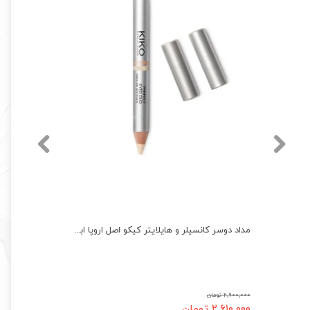
هاشور ابرو شیگلم اصل برس دار و زاویه دار sheglam Brow Fection Brush Dip
مداد دوسر کانسیلر و هایلایتر کیکو اصل اروپا ابرو صورت و بدن بادوام Kiko
۲,۹۰۰,۰۰۰ تومان
۲,۶۱۰,۰۰۰ تومان