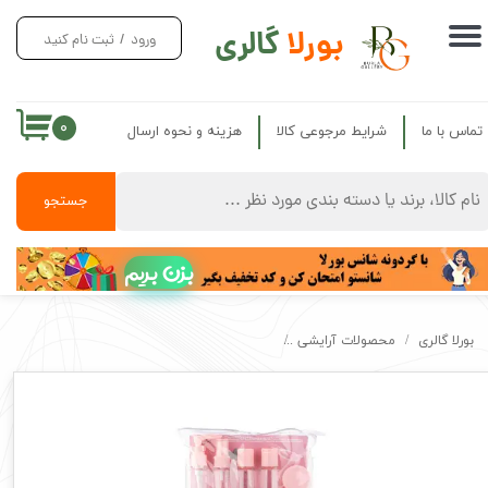
بورلا
گالری
ورود
/
ثبت نام کنید
حساب کاربری من
تغییر گذر واژه
۰
تماس با ما
شرایط مرجوعی کالا
هزینه و نحوه ارسال
سفارشات
خروج از حساب کاربری
جستجو
بزن بریم
بورلا گالری
محصولات آرایشی
ست ۸ تیکه ارایشی بهداشتی مسافرتی تراول اصل Travel Rouna