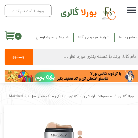
بورلا
گالری
ورود
/
ثبت نام کنید
حساب کاربری من
تغییر گذر واژه
۰
تماس با ما
شرایط مرجوعی کالا
هزینه و نحوه ارسال
سفارشات
خروج از حساب کاربری
جستجو
بزن بریم
بورلا گالری
محصولات آرایشی
کانتور استیکی میک هیل اصل کره Makeheal