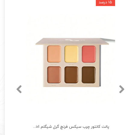
۱۵ درصد
پالت کانتور چرب سیکس فرنچ گرل شیگلم SHEGLAM Stereo Six French Girl