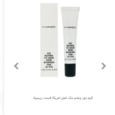
کرم دور چشم مک اصل امریکا فست ریسپانس MAC FAST RESPONSE EYE CREAM