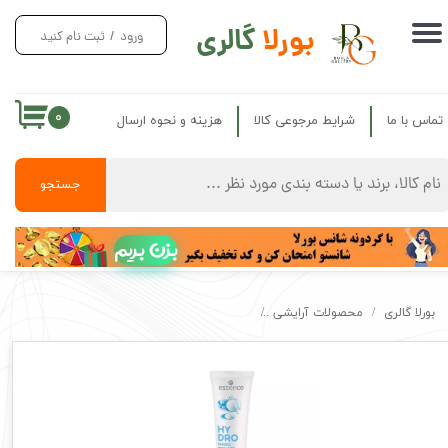
بورلا
گالری
ورود
/
ثبت نام کنید
حساب کاربری من
تغییر گذر واژه
۰
تماس با ما
شرایط مرجوعی کالا
هزینه و نحوه ارسال
سفارشات
خروج از حساب کاربری
جستجو
بزن بریم
بورلا گالری
محصولات آرایشی
پرایمر اسنس اصل آبرسان حاوی هیالورونیک اسید Essence Primer