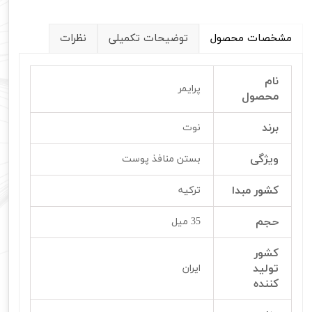
مشخصات محصول
توضیحات تکمیلی
نظرات
نام
پرایمر
محصول
برند
نوت
ویژگی
بستن منافذ پوست
کشور مبدا
ترکیه
حجم
35 میل
کشور
تولید
ایران
کننده