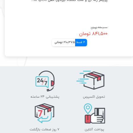
پرایمر ژله ای و مات کننده ایزادورا اصل Isadora spf30
۹۹۰,۰۰۰ تومان
۸۴۱,۵۰۰ تومان
4 قسط
210,375 تومانی
تحویل اکسپرس
پشتیبانی ۲۴ ساعته
پرداخت آنلاین
۷ روز ضمانت بازگشت