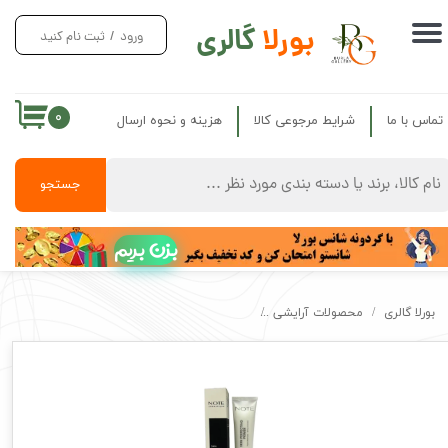
بورلا
گالری
ورود
/
ثبت نام کنید
حساب کاربری من
تغییر گذر واژه
۰
تماس با ما
شرایط مرجوعی کالا
هزینه و نحوه ارسال
سفارشات
خروج از حساب کاربری
جستجو
بزن بریم
بورلا گالری
محصولات آرایشی
پرایمر پمپی نوت اصل مدل پرفکتینگ NOTE Skin Perfecting Primer