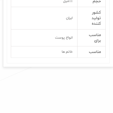
حجم
11میل
کشور
تولید
ایران
کننده
مناسب
انواع پوست
برای
مناسب
خانم ها