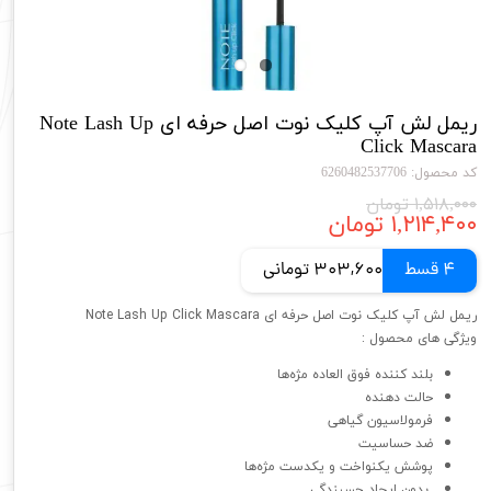
ریمل لش آپ کلیک نوت اصل حرفه ای Note Lash Up
Click Mascara
کد محصول: 6260482537706
۱,۵۱۸,۰۰۰ تومان
۱,۲۱۴,۴۰۰ تومان
4 قسط
303,600 تومانی
ریمل لش آپ کلیک نوت اصل حرفه ای Note Lash Up Click Mascara
ویژگی های محصول :
بلند کننده فوق العاده مژه‌ها
حالت دهنده
فرمولاسیون گیاهی
ضد حساسیت
پوشش یکنواخت و یکدست مژه‌ها
بدون ایجاد چسبندگی