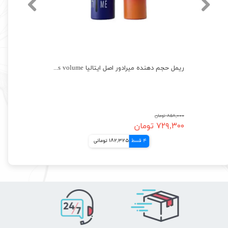
ریمل حجم دهنده و بلند کننده سنسیشنال میبلین اصل Maybelline Mascara
ریمل حجم دهنده میرادور اصل ایتالیا mirador fabulous volume
۸۵۸,۰۰۰ تومان
۷۲۹,۳۰۰ تومان
4 قسط
182,325 تومانی