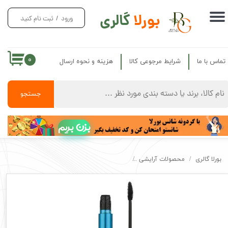
بورلا
گالری
ورود
/
ثبت نام کنید
حساب کاربری من
تغییر گذر واژه
۰
تماس با ما
شرایط مرجوعی کالا
هزینه و نحوه ارسال
سفارشات
خروج از حساب کاربری
جستجو
بزن بریم
بورلا گالری
محصولات آرایشی
ریمل لش آپ کلیک نوت اصل حرفه ای Note Lash Up Click Mascara