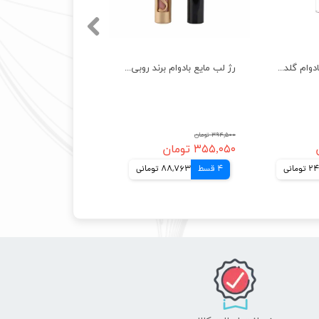
رژ لب مایع مات بادوام گلدن رز اصل Golden Rose Matte Lipstick
رژ لب مایع بادوام برند روبی سان Rubi Sun Liquid Lipstick
۳۹۴,۵۰۰ تومان
۳۵۵,۰۵۰ تومان
مانی
4 قسط
88,763 تومانی