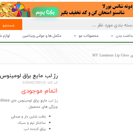
بزن بریم
جستجو
هداشت بدن
محصولات مو
مکمل ها و مولتی ویتامین
لوازم 
 تعریق
بهداشت و مراقبت از مو
حالت د
MY 
بت بدن
حالت دهنده های مو
دستگاه 
رژ لب مایع براق لومینوس مای ous Lip Gloss
شت بدن
محصولات درمانی و تقویت کننده مو
اصلاح
کد کالا: 6260482509116
اکسسوری مو
اتمام موجودی
رژ لب مایع براق لومینوس مای MY Luminous Lip Gloss
ویژگی های محصول :
بافت شاین دار و صدفی
ساختار نرم و سبک
براق کننده لب