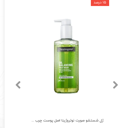
۱۵ درصد
ژل شستشو صورت نوتروژینا اصل پوست چرب ضد جوش Neutrogena