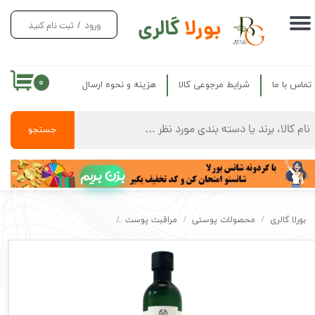
بورلا
گالری
ورود
/
ثبت نام کنید
حساب کاربری من
تغییر گذر واژه
۰
تماس با ما
شرایط مرجوعی کالا
هزینه و نحوه ارسال
سفارشات
خروج از حساب کاربری
جستجو
بزن بریم
بورلا گالری
محصولات پوستی
مراقبت پوست
محصولات درمانی پوست
تونر