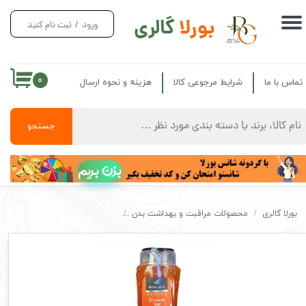
بورلا
گالری
ورود
/
ثبت نام کنید
حساب کاربری من
تغییر گذر واژه
۰
تماس با ما
شرایط مرجوعی کالا
هزینه و نحوه ارسال
سفارشات
خروج از حساب کاربری
جستجو
بزن بریم
بورلا گالری
محصولات مراقبت و بهداشت بدن
شامپو بدن سولکس اصل با رایحه نارگیل ower gel