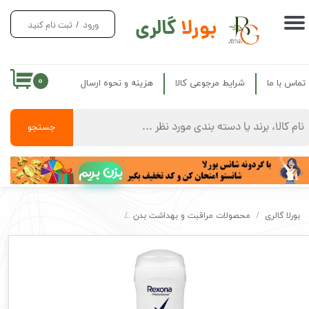
بورلا
گالری
ورود
/
ثبت نام کنید
حساب کاربری من
تغییر گذر واژه
۰
تماس با ما
شرایط مرجوعی کالا
هزینه و نحوه ارسال
سفارشات
خروج از حساب کاربری
جستجو
بزن بریم
بورلا گالری
محصولات مراقبت و بهداشت بدن
مام استیک ضد تعریق زنانه رکسونا اصل dry