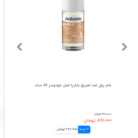
مام رول ضد تعریق باباریا اصل آلوئه ورا 48 ساعته Babaria
مام رول ضد تعریق باباریا اصل جودوسر 48 ساعته Babaria
۹۹۰,۰۰۰ تومان
۸۹۱,۰۰۰ تومان
4 قسط
222,750 تومانی