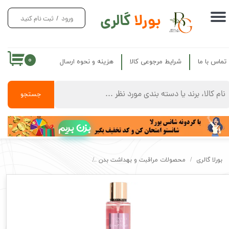
بورلا
گالری
ورود
/
ثبت نام کنید
حساب کاربری من
تغییر گذر واژه
۰
تماس با ما
شرایط مرجوعی کالا
هزینه و نحوه ارسال
سفارشات
خروج از حساب کاربری
جستجو
بزن بریم
بورلا گالری
محصولات مراقبت و بهداشت بدن
بادی اسپلش ویکتوریا سکرت اصل ولوت پتالز Velvet Ptals