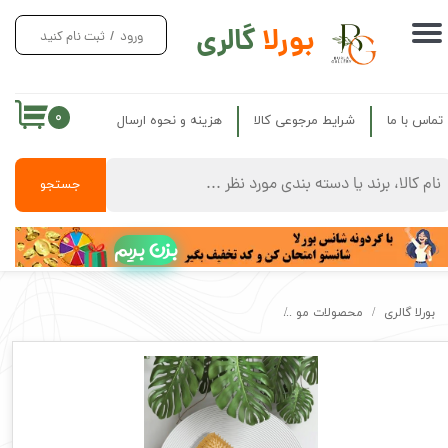
بورلا
گالری
ورود
/
ثبت نام کنید
حساب کاربری من
تغییر گذر واژه
۰
تماس با ما
شرایط مرجوعی کالا
هزینه و نحوه ارسال
سفارشات
خروج از حساب کاربری
جستجو
بزن بریم
بورلا گالری
محصولات مو
برس موی سر چوبی رزمی ROSE ME ROSE ME WOODEN HAIR BRUSH