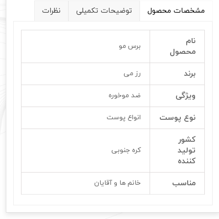
مشخصات محصول
توضیحات تکمیلی
نظرات
نام
برس مو
محصول
برند
رز می
ویژگی
ضد موخوره
نوع پوست
انواع پوست
کشور
تولید
کره جنوبی
کننده
مناسب
خانم ها و آقایان