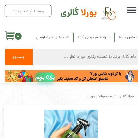
بورلا
گالری
ورود
/
ثبت نام کنید
حساب کاربری من
تغییر گذر واژه
۰
تماس با ما
شرایط مرجوعی کالا
هزینه و نحوه ارسال
سفارشات
خروج از حساب کاربری
جستجو
بزن بریم
بورلا گالری
محصولات مو
عطر مو شاین دار مدل لاو ایفیژن LOVE IFFiSION لونیز 100 میل