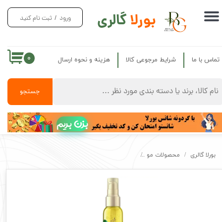
بورلا
گالری
ورود
/
ثبت نام کنید
حساب کاربری من
تغییر گذر واژه
۰
تماس با ما
شرایط مرجوعی کالا
هزینه و نحوه ارسال
سفارشات
خروج از حساب کاربری
جستجو
بزن بریم
بورلا گالری
محصولات مو
سرم مو آرگان پنتن اصل انواع مو و اسیب دیده Pantene Pro V Argan Oil Serum