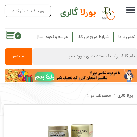
بورلا
گالری
ورود
/
ثبت نام کنید
حساب کاربری من
تغییر گذر واژه
۰
تماس با ما
شرایط مرجوعی کالا
هزینه و نحوه ارسال
سفارشات
خروج از حساب کاربری
جستجو
بزن بریم
بورلا گالری
محصولات مو
ماسک مو 3 کاره فاقد سولفات بورلی اصل مدل روغن ارگان BEAVERLY Argan oil