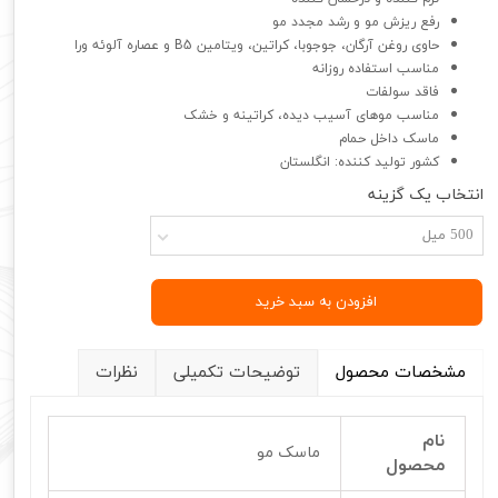
رفع ریزش مو و رشد مجدد مو
حاوی روغن آرگان، جوجوبا، کراتین، ویتامین B5 و عصاره آلوئه ورا
مناسب استفاده روزانه
فاقد سولفات
مناسب موهای آسیب دیده، کراتینه و خشک
ماسک داخل حمام
کشور تولید کننده: انگلستان
انتخاب یک گزینه
500 میل
افزودن به سبد خرید
مشخصات محصول
توضیحات تکمیلی
نظرات
نام
ماسک مو
محصول