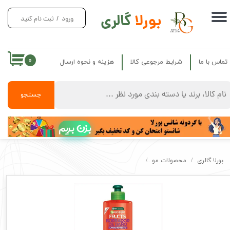
بورلا
گالری
ورود
/
ثبت نام کنید
حساب کاربری من
تغییر گذر واژه
۰
تماس با ما
شرایط مرجوعی کالا
هزینه و نحوه ارسال
سفارشات
خروج از حساب کاربری
جستجو
بزن بریم
بورلا گالری
محصولات مو
کرم مو ده کاره ترمیم کننده گارنیر اصل Garnier Borrador De Dano