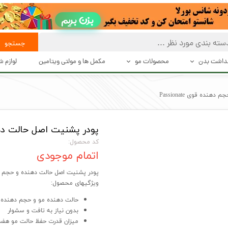
بزن بریم
جستجو
هداشت بدن
محصولات مو
مکمل ها و مولتی ویتامین
لوازم 
 تعریق
بهداشت و مراقبت از مو
حالت د
ده قوی Passionate
بت بدن
حالت دهنده های مو
دستگاه 
پودر پشنیت اصل حالت دهنده و
شت بدن
محصولات درمانی و تقویت کننده مو
اصلاح
کد محصول:
اکسسوری مو
اتمام موجودی
پودر پشنیت اصل حالت دهنده و حجم دهنده قو
ویژگیهای محصول:
حالت دهنده مو و حجم‌ دهنده
بدون نیاز به تافت و سشوار
میزان قدرت حفظ حالت مو هف