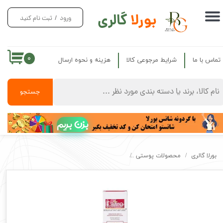
بورلا
گالری
ورود
/
ثبت نام کنید
حساب کاربری من
تغییر گذر واژه
۰
تماس با ما
شرایط مرجوعی کالا
هزینه و نحوه ارسال
سفارشات
خروج از حساب کاربری
جستجو
بزن بریم
بورلا گالری
محصولات پوستی
سرم ضد چروک ایج ریکاوری الارو Ellaro Age Recovery Lifting Serum