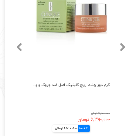
پک جوان ساز برنج بیواکوا اصل ضد چروک و روشن کننده 6 تکه Bioaqua Rice
کرم دور چشم ریچ کلینیک اصل ضد چروک و پف Clinique All About Eyes Rich
۷,۱۰۰,۰۰۰ تومان
۶,۳۹۰,۰۰۰ تومان
4 قسط
1,597,500 تومانی