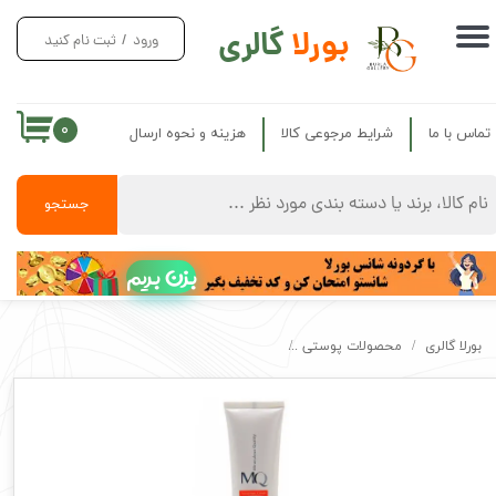
بورلا
گالری
ورود
/
ثبت نام کنید
حساب کاربری من
تغییر گذر واژه
۰
تماس با ما
شرایط مرجوعی کالا
هزینه و نحوه ارسال
سفارشات
خروج از حساب کاربری
جستجو
بزن بریم
بورلا گالری
محصولات پوستی
کرم ضد آفتاب فاقد چربی پوست مختلط تا چرب ام ک