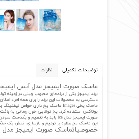
توضیحات تکمیلی
نظرات
ماسک صورت ایمیجز مدل آیس ایمیجز e face mask images
برند ایمیجز یکی از برندهای محبوب چینی در زمینه ت
دسترسی به محصولات این برند را برای همه افراد امکان 
ماسک یخی Images ماسک یخ دارای خواص ل
بوتاکس استفاده کرد. یخ توانایی خون رسانی به باف
صورت ایمیجز مدل ice باید به تنظیم و یکدست نمودن رنگ چهره در کنار لایه برداری اشاره کرد. این ماسک با لایه برداری قوی باعث کاهش انواع تیرگی و لک روی صورت می‌شود.
این ماسک یخ علاوه بر ترمیم و بازسازی، نقش یک خنک ک
خصوصیاتماسک صورت ایمیجز مدل آیس ایمیجز mages