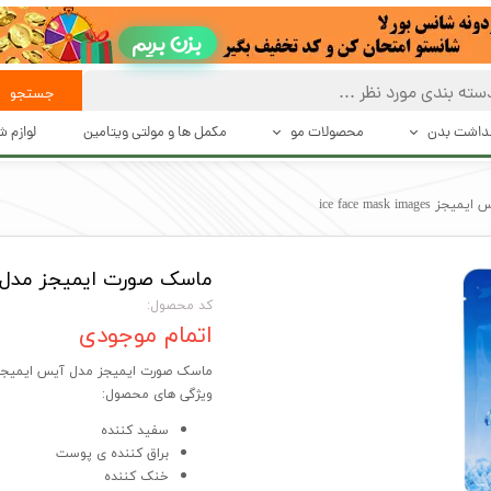
بزن بریم
جستجو
هداشت بدن
محصولات مو
مکمل ها و مولتی ویتامین
لوازم 
 تعریق
بهداشت و مراقبت از مو
حالت د
ice face mask 
بت بدن
حالت دهنده های مو
دستگاه 
ماسک صورت ایمیجز مدل آیس ایمیجز es
شت بدن
محصولات درمانی و تقویت کننده مو
اصلاح
کد محصول:
اکسسوری مو
اتمام موجودی
ماسک صورت ایمیجز مدل آیس ایمیجز e face mask images
ویژگی های محصول:
سفید کننده
براق کننده ی پوست
خنک کننده