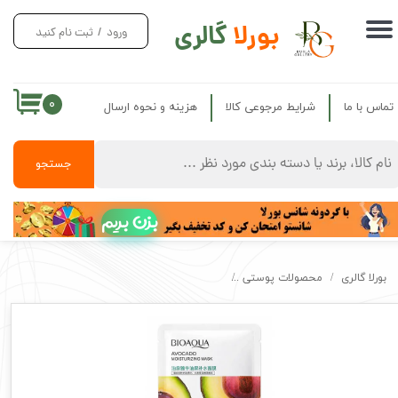
بورلا
گالری
ورود
/
ثبت نام کنید
حساب کاربری من
تغییر گذر واژه
۰
تماس با ما
شرایط مرجوعی کالا
هزینه و نحوه ارسال
سفارشات
خروج از حساب کاربری
جستجو
بزن بریم
بورلا گالری
محصولات پوستی
ماسک صورت بیواکوا اصل ابرسان قوی مدل آووکادو ioaqua Mask