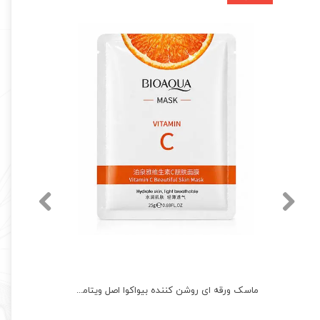
ماسک ورقه ای ابرسان قوی بلوبری بیواکوا BIOAQUA Mask
ماسک ورقه ای روشن کننده بیواکوا اصل ویتامین سی پرتقال BIOAQUA Mask