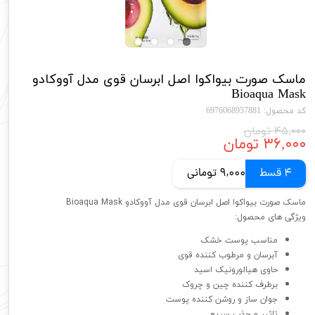
ماسک صورت بیواکوا اصل ابرسان قوی مدل آووکادو
Bioaqua Mask
کد محصول: 6976068957881
۴۵,۰۰۰ تومان
۳۶,۰۰۰ تومان
4 قسط
9,000 تومانی
ماسک صورت بیواکوا اصل ابرسان قوی مدل آووکادو Bioaqua Mask
ویژگی های محصول:
مناسب پوست خشک
آبرسان و مرطوب کننده قوی
حاوی هیالورونیک اسید
برطرف کننده چین و چروک
جوان ساز و روشن کننده پوست
تاثیر و جذب سریع