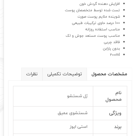
افزایش دهنده گردش خون
تست شده توسط متخصصان پوست
شوینده ملایم پوست صورت
100 درصد حاوی ترکیبات طبیعی
مناسب استفاده روزانه
مناسب پوست مستعد جوش و لک
فاقد چربی
بدون پارابن
200ml
مشخصات محصول
توضیحات تکمیلی
نظرات
نام
ژل شستشو
محصول
ویژگی
شستشوی عمیق
برند
استی ایوز