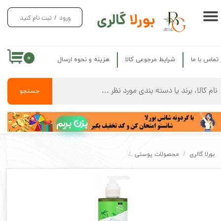
بورلا
گالری
ورود
/
ثبت نام کنید
حساب کاربری من
تغییر گذر واژه
۰
تماس با ما
شرایط مرجوعی کالا
هزینه و نحوه ارسال
سفارشات
خروج از حساب کاربری
جستجو
بزن بریم
بورلا گالری
محصولات پوستی
ژل شوینده صورت سینت ایوز حاوی عصاره درخت چای VES Blemish care