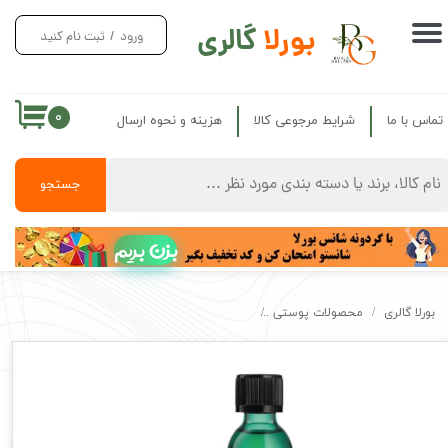
بورلا
گالری
ورود
/
ثبت نام کنید
حساب کاربری من
تغییر گذر واژه
۰
تماس با ما
شرایط مرجوعی کالا
هزینه و نحوه ارسال
سفارشات
خروج از حساب کاربری
جستجو
بزن بریم
بورلا گالری
محصولات پوستی
روغن ضد جوش تی تری بادی شاپ اصل The Body Shop Tea Tree Oil