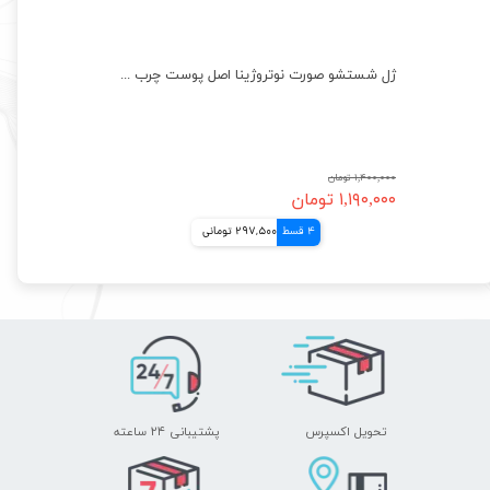
سرم ضد‌جوش نیاسینامید و زینک‌ اوردینری اصل کانادا ordinary
ژل شستشو صورت نوتروژینا اصل پوست چرب ضد جوش Neutrogena
۱,۴۰۰,۰۰۰ تومان
۱,۱۹۰,۰۰۰ تومان
4 قسط
297,500 تومانی
تحویل اکسپرس
پشتیبانی ۲۴ ساعته