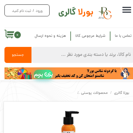
بورلا
گالری
ورود
/
ثبت نام کنید
حساب کاربری من
تغییر گذر واژه
۰
تماس با ما
شرایط مرجوعی کالا
هزینه و نحوه ارسال
سفارشات
خروج از حساب کاربری
جستجو
بزن بریم
بورلا گالری
محصولات پوستی
لایه بردار پیلینگ ویتامین C بادی شاپ اصل The Body Shop