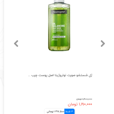
سرم ضد‌جوش نیاسینامید و زینک‌ اوردینری اصل کانادا ordinary
ژل شستشو صورت نوتروژینا اصل پوست چرب ضد جوش Neutrogena
۱,۴۰۰,۰۰۰ تومان
۱,۱۹۰,۰۰۰ تومان
4 قسط
297,500 تومانی