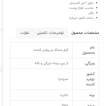
حاوی آنتی اکسیدان
مناسب انواع پوست
وگن
ساخت کشور اسپانیا
مشخصات محصول
توضیحات تکمیلی
نظرات
نام
کرم ضدلک و روشن کننده
محصول
ویژگی
از بین برنده تیرگی و لکه
کشور
تولید
اسپانیا
کننده
برند
باباریا
حجم
50ml