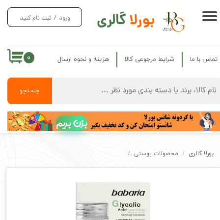
بورلا
گالری
ورود
/
ثبت نام کنید
حساب کاربری من
تغییر گذر واژه
۰
تماس با ما
شرایط مرجوعی کالا
هزینه و نحوه ارسال
سفارشات
خروج از حساب کاربری
جستجو
بزن بریم
بورلا گالری
محصولات پوستی
کرم ضد لک و روشن کننده باباریا اصل مدل گلیکولیک اس